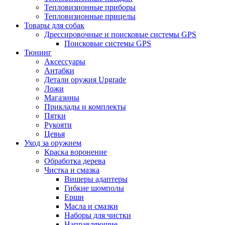
Тепловизионные приборы
Тепловизионные прицелы
Товары для собак
Дрессировочные и поисковые системы GPS
Поисковые системы GPS
Тюнинг
Аксессуары
Антабки
Детали оружия Upgrade
Ложи
Магазины
Приклады и комплекты
Пятки
Рукояти
Цевья
Уход за оружием
Краска воронение
Обработка дерева
Чистка и смазка
Вишеры адаптеры
Гибкие шомполы
Ерши
Масла и смазки
Наборы для чистки
Направляющие