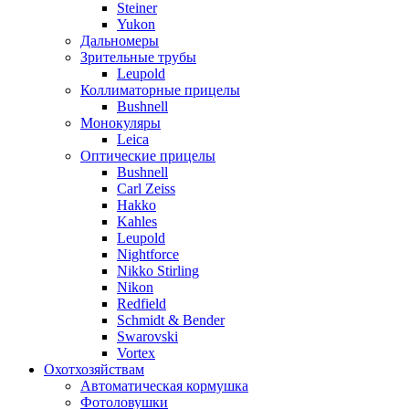
Steiner
Yukon
Дальномеры
Зрительные трубы
Leupold
Коллиматорные прицелы
Bushnell
Монокуляры
Leica
Оптические прицелы
Bushnell
Carl Zeiss
Hakko
Kahles
Leupold
Nightforce
Nikko Stirling
Nikon
Redfield
Schmidt & Bender
Swarovski
Vortex
Охотхозяйствам
Автоматическая кормушка
Фотоловушки