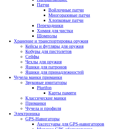
Патчи
Войлочные патчи
Многоразовые патчи
Хлопковые патчи
Переходники
Химия для чистки
Шомполы
Хранение и транспортировка оружия
Кейсы и футляры для оружия
Кобуры для пистолетов
Сейфы
Чехлы для оружия
Ящики для патронов
Ящики для принадлежностей
Чучела манки приманки
Звуковые имитаторы
Plurifon
Карты памяти
Классические манки
Приманки
Чучела и профиля
Электроника
GPS-Навигаторы
Аксессуары для GPS-навигаторов