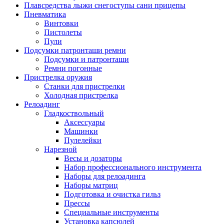
Плавсредства лыжи снегоступы сани прицепы
Пневматика
Винтовки
Пистолеты
Пули
Подсумки патронташи ремни
Подсумки и патронташи
Ремни погонные
Пристрелка оружия
Станки для пристрелки
Холодная пристрелка
Релоадинг
Гладкоствольный
Аксессуары
Машинки
Пулелейки
Нарезной
Весы и дозаторы
Набор профессионального инструмента
Наборы для релоадинга
Наборы матриц
Подготовка и очистка гильз
Прессы
Специальные инструменты
Установка капсюлей