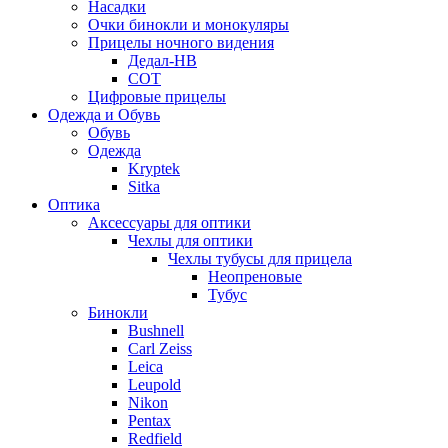
Насадки
Очки бинокли и монокуляры
Прицелы ночного видения
Дедал-НВ
СОТ
Цифровые прицелы
Одежда и Обувь
Обувь
Одежда
Kryptek
Sitka
Оптика
Аксессуары для оптики
Чехлы для оптики
Чехлы тубусы для прицела
Неопреновые
Тубус
Бинокли
Bushnell
Carl Zeiss
Leica
Leupold
Nikon
Pentax
Redfield