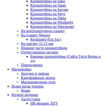
Кронштейны на Sako
Кронштейны на Sauer
Кронштейны на Savage
Кронштейны на Steyr
Кронштейны на Tikka
Кронштейны на Weatherby
Кронштейны на Winchester
На вентилируемую планку
На планку Weaver
Recknagel (Era Tac)
На призму 11-12 мм
Нижние части кронштейнов
Отечественное оружие
Боковые кронштейны (Сайга Тигр Вепрь и
тд)
Переходники
Маскировка
Засидки и лабазы
Камуфляжные ленты
Маскировочные сети
Ножи пилы топоры
Ножи
Ночное видение
Аксессуары
ИК-фонари ЛЦУ