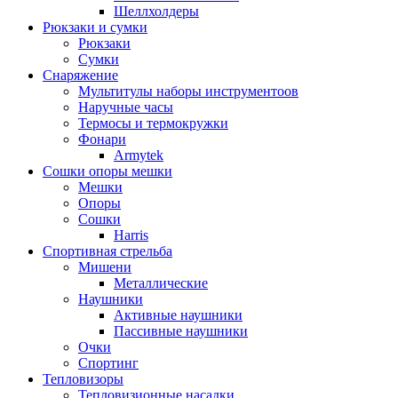
Шеллхолдеры
Рюкзаки и сумки
Рюкзаки
Сумки
Снаряжение
Мультитулы наборы инструментоов
Наручные часы
Термосы и термокружки
Фонари
Armytek
Сошки опоры мешки
Мешки
Опоры
Сошки
Harris
Спортивная стрельба
Мишени
Металлические
Наушники
Активные наушники
Пассивные наушники
Очки
Спортинг
Тепловизоры
Тепловизионные насадки