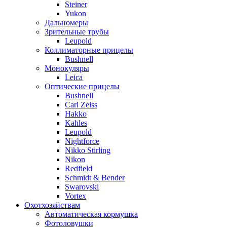
Steiner
Yukon
Дальномеры
Зрительные трубы
Leupold
Коллиматорные прицелы
Bushnell
Монокуляры
Leica
Оптические прицелы
Bushnell
Carl Zeiss
Hakko
Kahles
Leupold
Nightforce
Nikko Stirling
Nikon
Redfield
Schmidt & Bender
Swarovski
Vortex
Охотхозяйствам
Автоматическая кормушка
Фотоловушки