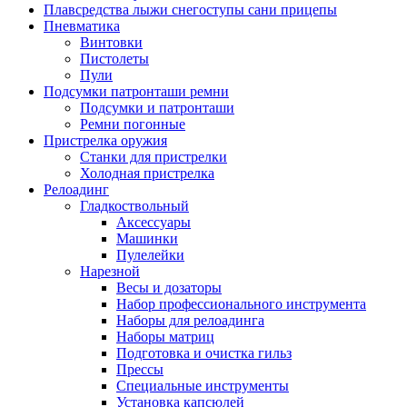
Плавсредства лыжи снегоступы сани прицепы
Пневматика
Винтовки
Пистолеты
Пули
Подсумки патронташи ремни
Подсумки и патронташи
Ремни погонные
Пристрелка оружия
Станки для пристрелки
Холодная пристрелка
Релоадинг
Гладкоствольный
Аксессуары
Машинки
Пулелейки
Нарезной
Весы и дозаторы
Набор профессионального инструмента
Наборы для релоадинга
Наборы матриц
Подготовка и очистка гильз
Прессы
Специальные инструменты
Установка капсюлей