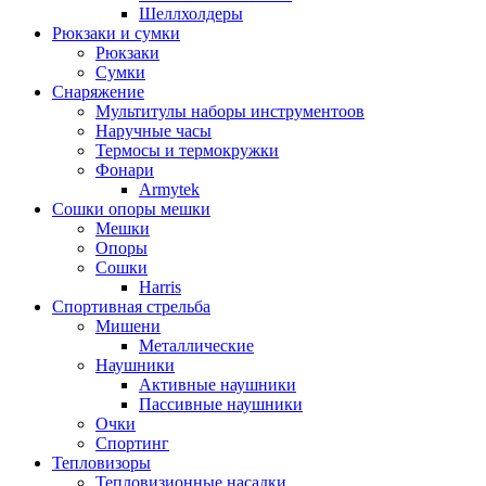
Шеллхолдеры
Рюкзаки и сумки
Рюкзаки
Сумки
Снаряжение
Мультитулы наборы инструментоов
Наручные часы
Термосы и термокружки
Фонари
Armytek
Сошки опоры мешки
Мешки
Опоры
Сошки
Harris
Спортивная стрельба
Мишени
Металлические
Наушники
Активные наушники
Пассивные наушники
Очки
Спортинг
Тепловизоры
Тепловизионные насадки