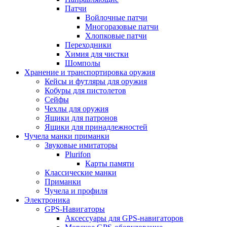
Патчи
Войлочные патчи
Многоразовые патчи
Хлопковые патчи
Переходники
Химия для чистки
Шомполы
Хранение и транспортировка оружия
Кейсы и футляры для оружия
Кобуры для пистолетов
Сейфы
Чехлы для оружия
Ящики для патронов
Ящики для принадлежностей
Чучела манки приманки
Звуковые имитаторы
Plurifon
Карты памяти
Классические манки
Приманки
Чучела и профиля
Электроника
GPS-Навигаторы
Аксессуары для GPS-навигаторов