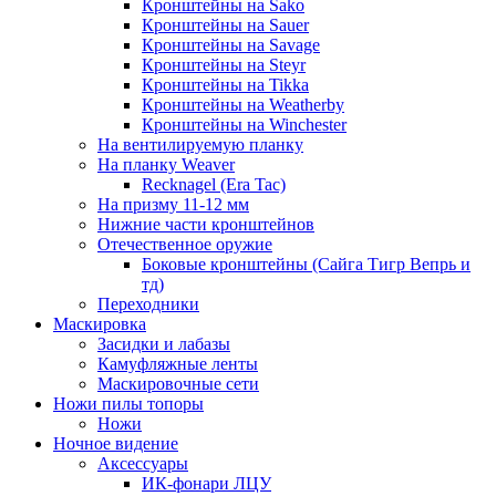
Кронштейны на Sako
Кронштейны на Sauer
Кронштейны на Savage
Кронштейны на Steyr
Кронштейны на Tikka
Кронштейны на Weatherby
Кронштейны на Winchester
На вентилируемую планку
На планку Weaver
Recknagel (Era Tac)
На призму 11-12 мм
Нижние части кронштейнов
Отечественное оружие
Боковые кронштейны (Сайга Тигр Вепрь и
тд)
Переходники
Маскировка
Засидки и лабазы
Камуфляжные ленты
Маскировочные сети
Ножи пилы топоры
Ножи
Ночное видение
Аксессуары
ИК-фонари ЛЦУ