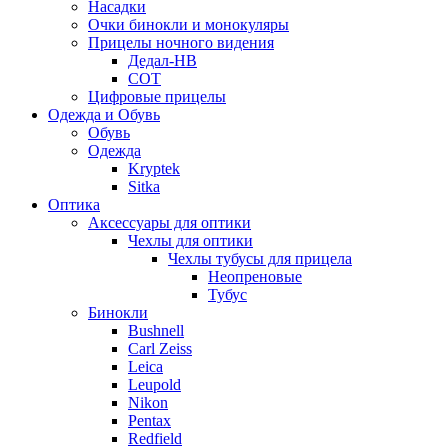
Насадки
Очки бинокли и монокуляры
Прицелы ночного видения
Дедал-НВ
СОТ
Цифровые прицелы
Одежда и Обувь
Обувь
Одежда
Kryptek
Sitka
Оптика
Аксессуары для оптики
Чехлы для оптики
Чехлы тубусы для прицела
Неопреновые
Тубус
Бинокли
Bushnell
Carl Zeiss
Leica
Leupold
Nikon
Pentax
Redfield