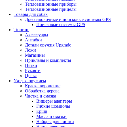
Тепловизионные приборы
Тепловизионные прицелы
Товары для собак
Дрессировочные и поисковые системы GPS
Поисковые системы GPS
Тюнинг
Аксессуары
Антабки
Детали оружия Upgrade
Ложи
Магазины
Приклады и комплекты
Пятки
Рукояти
Цевья
Уход за оружием
Краска воронение
Обработка дерева
Чистка и смазка
Вишеры адаптеры
Гибкие шомполы
Ерши
Масла и смазки
Наборы для чистки
Направляющие